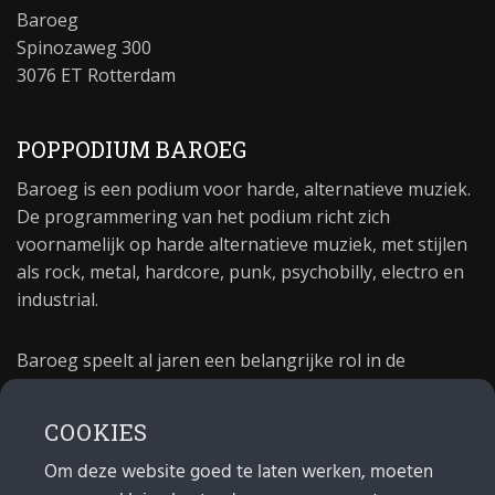
Baroeg
Spinozaweg 300
3076 ET Rotterdam
POPPODIUM BAROEG
Baroeg is een podium voor harde, alternatieve muziek.
De programmering van het podium richt zich
voornamelijk op harde alternatieve muziek, met stijlen
als rock, metal, hardcore, punk, psychobilly, electro en
industrial.
Baroeg speelt al jaren een belangrijke rol in de
culturele sector van Rotterdam. In 1981 begon Baroeg
als open jongerencentrum en in 2021 bestond het
COOKIES
poppodium 40 jaar.
Om deze website goed te laten werken, moeten