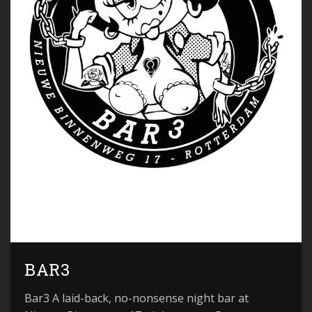
BAR3
Bar3 A laid-back, no-nonsense night bar at