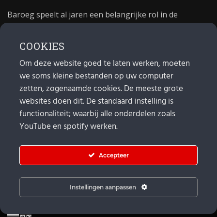
Baroeg speelt al jaren een belangrijke rol in de
culturele sector van Rotterdam. In 1981 begon Baroeg
als open jongerencentrum en in 2021 bestond het
COOKIES
poppodium 40 jaar.
Om deze website goed te laten werken, moeten
we soms kleine bestanden op uw computer
MAIL
zetten, zogenaamde cookies. De meeste grote
websites doen dit. De standaard instelling is
Algemeen:
info@baroeg.nl
functionaliteit; waarbij alle onderdelen zoals
Bands & boeking: leon@baroeg.nl
Promotie & publiciteit: francis@baroeg.nl
YouTube en spotify werken.
Facturatie: invoice@baroeg.nl
Accepteer
Instellingen aanpassen
© Baroeg 2026 |
Cookie instellingen