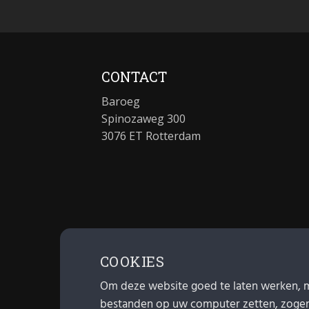
CONTACT
Baroeg
Spinozaweg 300
3076 ET Rotterdam
COOKIES
Om deze website goed te laten werken, 
bestanden op uw computer zetten, zoge