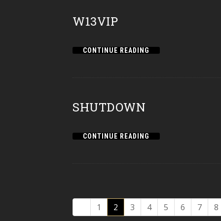
W13VIP
CONTINUE READING
SHUTDOWN
CONTINUE READING
1
2
3
4
5
6
7
8