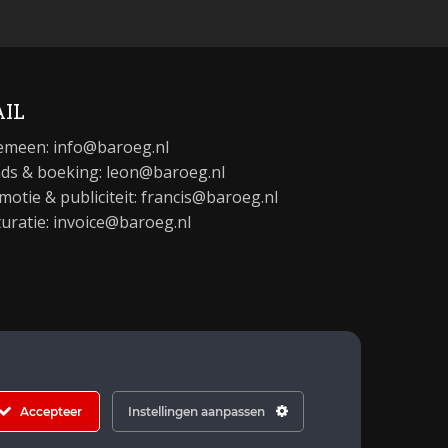
IL
emeen:
info@baroeg.nl
ds & boeking: leon@baroeg.nl
motie & publiciteit: francis@baroeg.nl
turatie: invoice@baroeg.nl
Accepteer
Instellingen aanpassen