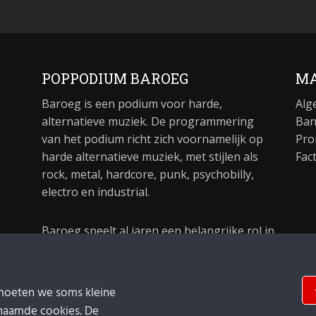
POPPODIUM BAROEG
MA
Baroeg is een podium voor harde,
Alg
alternatieve muziek. De programmering
Ban
van het podium richt zich voornamelijk op
Pro
harde alternatieve muziek, met stijlen als
Fac
rock, metal, hardcore, punk, psychobilly,
electro en industrial.
Baroeg speelt al jaren een belangrijke rol in
de culturele sector van Rotterdam. In 1981
begon Baroeg als open jongerencentrum
en in 2021 bestond het poppodium 40 jaar.
moeten we soms kleine
naamde cookies. De