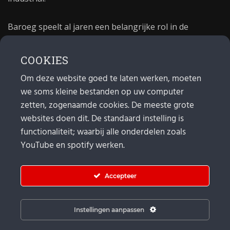
Baroeg speelt al jaren een belangrijke rol in de
culturele sector van Rotterdam. In 1981 begon Baroeg
als open jongerencentrum en in 2021 bestond het
COOKIES
poppodium 40 jaar.
Om deze website goed te laten werken, moeten
we soms kleine bestanden op uw computer
MAIL
zetten, zogenaamde cookies. De meeste grote
websites doen dit. De standaard instelling is
Algemeen:
info@baroeg.nl
Bands & boeking: leon@baroeg.nl
functionaliteit; waarbij alle onderdelen zoals
Promotie & publiciteit: francis@baroeg.nl
YouTube en spotify werken.
Facturatie: invoice@baroeg.nl
Accepteer
Instellingen aanpassen
© Baroeg 2026 |
Cookie instellingen