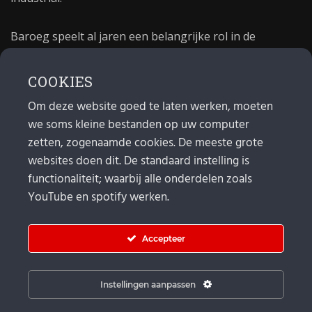
Baroeg speelt al jaren een belangrijke rol in de
culturele sector van Rotterdam. In 1981 begon Baroeg
als open jongerencentrum en in 2021 bestond het
COOKIES
poppodium 40 jaar.
Om deze website goed te laten werken, moeten
we soms kleine bestanden op uw computer
MAIL
zetten, zogenaamde cookies. De meeste grote
websites doen dit. De standaard instelling is
Algemeen:
info@baroeg.nl
Bands & boeking: leon@baroeg.nl
functionaliteit; waarbij alle onderdelen zoals
Promotie & publiciteit: francis@baroeg.nl
YouTube en spotify werken.
Facturatie: invoice@baroeg.nl
Accepteer
Instellingen aanpassen
© Baroeg 2026 |
Cookie instellingen