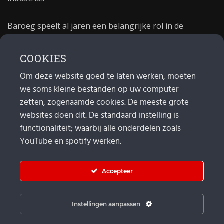
Baroeg speelt al jaren een belangrijke rol in de
culturele sector van Rotterdam. In 1981 begon Baroeg
als open jongerencentrum en in 2021 bestond het
COOKIES
poppodium 40 jaar.
Om deze website goed te laten werken, moeten
we soms kleine bestanden op uw computer
MAIL
zetten, zogenaamde cookies. De meeste grote
websites doen dit. De standaard instelling is
Algemeen:
info@baroeg.nl
Bands & boeking: leon@baroeg.nl
functionaliteit; waarbij alle onderdelen zoals
Promotie & publiciteit: francis@baroeg.nl
YouTube en spotify werken.
Facturatie: invoice@baroeg.nl
Accepteer
Instellingen aanpassen
© Baroeg 2026 |
Cookie instellingen