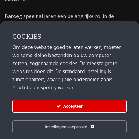
Baroeg speelt al jaren een belangrijke rol in de
culturele sector van Rotterdam. In 1981 begon Baroeg
als open jongerencentrum en in 2021 bestond het
COOKIES
poppodium 40 jaar.
Om deze website goed te laten werken, moeten
we soms kleine bestanden op uw computer
MAIL
zetten, zogenaamde cookies. De meeste grote
websites doen dit. De standaard instelling is
Algemeen:
info@baroeg.nl
Bands & boeking: leon@baroeg.nl
functionaliteit; waarbij alle onderdelen zoals
Promotie & publiciteit: francis@baroeg.nl
YouTube en spotify werken.
Facturatie: invoice@baroeg.nl
Accepteer
Instellingen aanpassen
© Baroeg 2025 | Created by gwmp.nl. |
Cookie instellingen