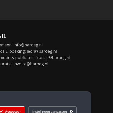
IL
emeen:
info@baroeg.nl
ds & boeking: leon@baroeg.nl
motie & publiciteit: francis@baroeg.nl
turatie: invoice@baroeg.nl
Accepteer
Instellingen aanpassen