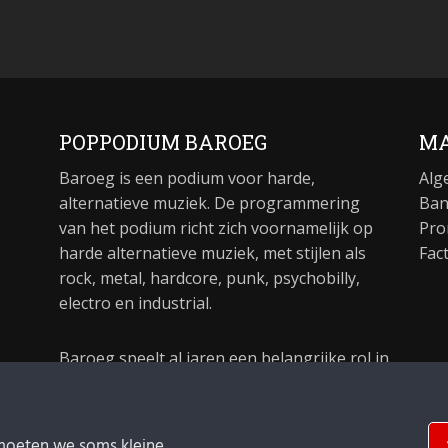
POPPODIUM BAROEG
MA
Baroeg is een podium voor harde,
Alg
alternatieve muziek. De programmering
Ban
van het podium richt zich voornamelijk op
Pro
harde alternatieve muziek, met stijlen als
Fac
rock, metal, hardcore, punk, psychobilly,
electro en industrial.
Baroeg speelt al jaren een belangrijke rol in
de culturele sector van Rotterdam. In 1981
begon Baroeg als open jongerencentrum
en in 2021 bestond het poppodium 40 jaar.
moeten we soms kleine