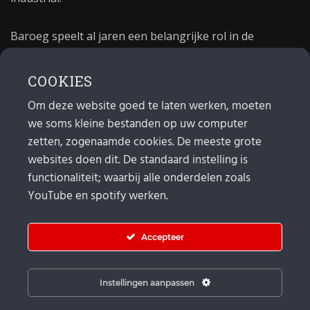
Baroeg speelt al jaren een belangrijke rol in de
culturele sector van Rotterdam. In 1981 begon Baroeg
als open jongerencentrum en in 2021 bestond het
COOKIES
poppodium 40 jaar.
Om deze website goed te laten werken, moeten
we soms kleine bestanden op uw computer
MAIL
zetten, zogenaamde cookies. De meeste grote
websites doen dit. De standaard instelling is
Algemeen:
info@baroeg.nl
Bands & boeking: leon@baroeg.nl
functionaliteit; waarbij alle onderdelen zoals
Promotie & publiciteit: francis@baroeg.nl
YouTube en spotify werken.
Facturatie: invoice@baroeg.nl
Accepteer
Instellingen aanpassen
© Baroeg 2026 |
Cookie instellingen