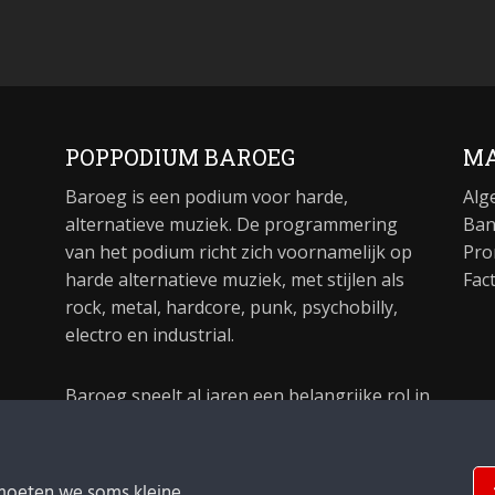
POPPODIUM BAROEG
MA
Baroeg is een podium voor harde,
Alg
alternatieve muziek. De programmering
Ban
van het podium richt zich voornamelijk op
Pro
harde alternatieve muziek, met stijlen als
Fac
rock, metal, hardcore, punk, psychobilly,
electro en industrial.
Baroeg speelt al jaren een belangrijke rol in
de culturele sector van Rotterdam. In 1981
begon Baroeg als open jongerencentrum
en in 2021 bestond het poppodium 40 jaar.
moeten we soms kleine