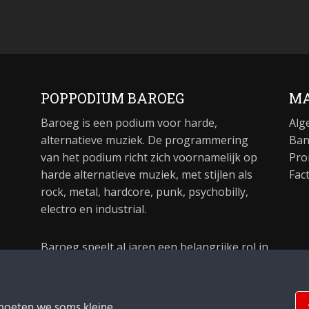
POPPODIUM BAROEG
MA
Baroeg is een podium voor harde,
Alg
alternatieve muziek. De programmering
Ban
van het podium richt zich voornamelijk op
Pro
harde alternatieve muziek, met stijlen als
Fac
rock, metal, hardcore, punk, psychobilly,
electro en industrial.
Baroeg speelt al jaren een belangrijke rol in
de culturele sector van Rotterdam. In 1981
begon Baroeg als open jongerencentrum
en in 2021 bestond het poppodium 40 jaar.
moeten we soms kleine