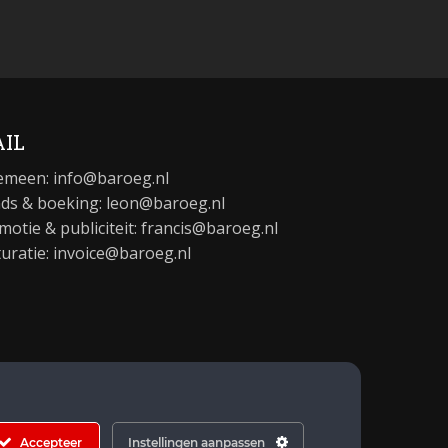
IL
emeen:
info@baroeg.nl
ds & boeking: leon@baroeg.nl
motie & publiciteit: francis@baroeg.nl
turatie: invoice@baroeg.nl
Accepteer
Instellingen aanpassen