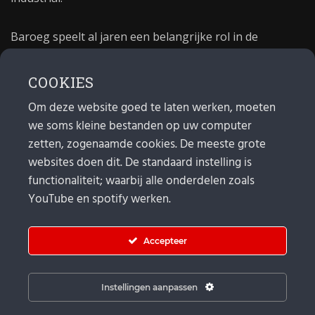
Baroeg speelt al jaren een belangrijke rol in de
culturele sector van Rotterdam. In 1981 begon Baroeg
als open jongerencentrum en in 2021 bestond het
COOKIES
poppodium 40 jaar.
Om deze website goed te laten werken, moeten
we soms kleine bestanden op uw computer
MAIL
zetten, zogenaamde cookies. De meeste grote
websites doen dit. De standaard instelling is
Algemeen:
info@baroeg.nl
Bands & boeking: leon@baroeg.nl
functionaliteit; waarbij alle onderdelen zoals
Promotie & publiciteit: francis@baroeg.nl
YouTube en spotify werken.
Facturatie: invoice@baroeg.nl
Accepteer
Instellingen aanpassen
© Baroeg 2025 | Created by gwmp.nl. |
Cookie instellingen