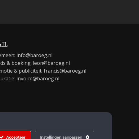
IL
emeen:
info@baroeg.nl
ds & boeking: leon@baroeg.nl
motie & publiciteit: francis@baroeg.nl
turatie: invoice@baroeg.nl
Accepteer
Instellingen aanpassen