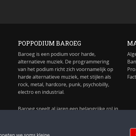
POPPODIUM BAROEG
MA
Baroeg is een podium voor harde,
Alg
alternatieve muziek. De programmering
Ban
van het podium richt zich voornamelijk op
Pro
harde alternatieve muziek, met stijlen als
Fac
rock, metal, hardcore, punk, psychobilly,
electro en industrial.
Baroeg speelt al jaren een belangrijke rol in
de culturele sector van Rotterdam. In 1981
begon Baroeg als open jongerencentrum
en in 2021 bestond het poppodium 40 jaar.
moeten we soms kleine