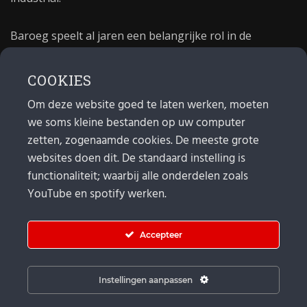
Baroeg speelt al jaren een belangrijke rol in de
culturele sector van Rotterdam. In 1981 begon Baroeg
als open jongerencentrum en in 2021 bestond het
COOKIES
poppodium 40 jaar.
Om deze website goed te laten werken, moeten
we soms kleine bestanden op uw computer
MAIL
zetten, zogenaamde cookies. De meeste grote
websites doen dit. De standaard instelling is
Algemeen:
info@baroeg.nl
Bands & boeking: leon@baroeg.nl
functionaliteit; waarbij alle onderdelen zoals
Promotie & publiciteit: francis@baroeg.nl
YouTube en spotify werken.
Facturatie: invoice@baroeg.nl
Accepteer
Instellingen aanpassen
© Baroeg 2026 |
Cookie instellingen