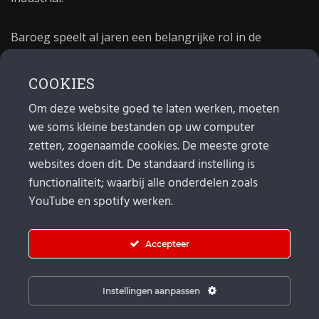
Baroeg speelt al jaren een belangrijke rol in de
culturele sector van Rotterdam. In 1981 begon Baroeg
als open jongerencentrum en in 2021 bestond het
COOKIES
poppodium 40 jaar.
Om deze website goed te laten werken, moeten
we soms kleine bestanden op uw computer
MAIL
zetten, zogenaamde cookies. De meeste grote
websites doen dit. De standaard instelling is
Algemeen:
info@baroeg.nl
Bands & boeking: leon@baroeg.nl
functionaliteit; waarbij alle onderdelen zoals
Promotie & publiciteit: francis@baroeg.nl
YouTube en spotify werken.
Facturatie: invoice@baroeg.nl
Accepteer
Instellingen aanpassen
© Baroeg 2026 |
Cookie instellingen