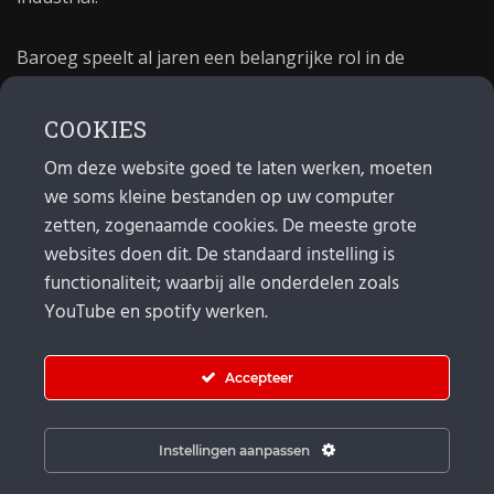
Baroeg speelt al jaren een belangrijke rol in de
culturele sector van Rotterdam. In 1981 begon Baroeg
als open jongerencentrum en in 2021 bestond het
COOKIES
poppodium 40 jaar.
Om deze website goed te laten werken, moeten
we soms kleine bestanden op uw computer
MAIL
zetten, zogenaamde cookies. De meeste grote
websites doen dit. De standaard instelling is
Algemeen:
info@baroeg.nl
Bands & boeking: leon@baroeg.nl
functionaliteit; waarbij alle onderdelen zoals
Promotie & publiciteit: francis@baroeg.nl
YouTube en spotify werken.
Facturatie: invoice@baroeg.nl
Accepteer
Instellingen aanpassen
© Baroeg 2026 |
Cookie instellingen