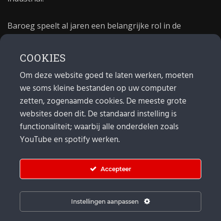
Baroeg speelt al jaren een belangrijke rol in de
culturele sector van Rotterdam. In 1981 begon Baroeg
als open jongerencentrum en in 2021 bestond het
COOKIES
poppodium 40 jaar.
Om deze website goed te laten werken, moeten
we soms kleine bestanden op uw computer
MAIL
zetten, zogenaamde cookies. De meeste grote
websites doen dit. De standaard instelling is
Algemeen:
info@baroeg.nl
Bands & boeking: leon@baroeg.nl
functionaliteit; waarbij alle onderdelen zoals
Promotie & publiciteit: francis@baroeg.nl
YouTube en spotify werken.
Facturatie: invoice@baroeg.nl
Accepteer
Instellingen aanpassen
© Baroeg 2026 |
Cookie instellingen