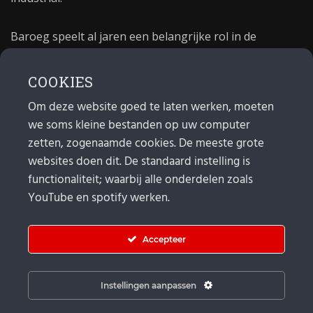
Baroeg speelt al jaren een belangrijke rol in de
culturele sector van Rotterdam. In 1981 begon Baroeg
als open jongerencentrum en in 2021 bestond het
COOKIES
poppodium 40 jaar.
Om deze website goed te laten werken, moeten
we soms kleine bestanden op uw computer
MAIL
zetten, zogenaamde cookies. De meeste grote
websites doen dit. De standaard instelling is
Algemeen:
info@baroeg.nl
Bands & boeking: leon@baroeg.nl
functionaliteit; waarbij alle onderdelen zoals
Promotie & publiciteit: francis@baroeg.nl
YouTube en spotify werken.
Facturatie: invoice@baroeg.nl
Accepteer
Instellingen aanpassen
© Baroeg 2026 |
Cookie instellingen