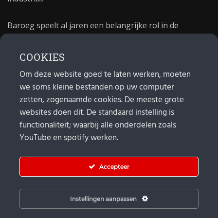
Baroeg speelt al jaren een belangrijke rol in de
culturele sector van Rotterdam. In 1981 begon Baroeg
als open jongerencentrum en in 2021 bestond het
COOKIES
poppodium 40 jaar.
Om deze website goed te laten werken, moeten
we soms kleine bestanden op uw computer
MAIL
zetten, zogenaamde cookies. De meeste grote
websites doen dit. De standaard instelling is
Algemeen:
info@baroeg.nl
Bands & boeking: leon@baroeg.nl
functionaliteit; waarbij alle onderdelen zoals
Promotie & publiciteit: francis@baroeg.nl
YouTube en spotify werken.
Facturatie: invoice@baroeg.nl
Accepteer
Instellingen aanpassen
© Baroeg 2026 |
Cookie instellingen