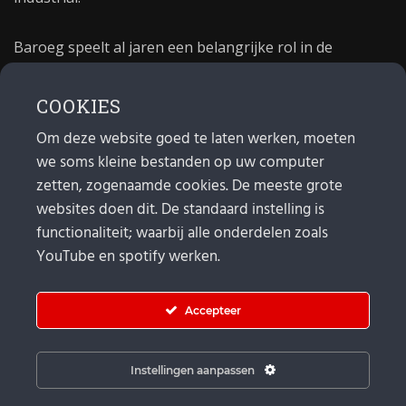
Baroeg speelt al jaren een belangrijke rol in de
culturele sector van Rotterdam. In 1981 begon Baroeg
als open jongerencentrum en in 2021 bestond het
COOKIES
poppodium 40 jaar.
Om deze website goed te laten werken, moeten
we soms kleine bestanden op uw computer
MAIL
zetten, zogenaamde cookies. De meeste grote
websites doen dit. De standaard instelling is
Algemeen:
info@baroeg.nl
Bands & boeking: leon@baroeg.nl
functionaliteit; waarbij alle onderdelen zoals
Promotie & publiciteit: francis@baroeg.nl
YouTube en spotify werken.
Facturatie: invoice@baroeg.nl
Accepteer
Instellingen aanpassen
© Baroeg 2026 |
Cookie instellingen