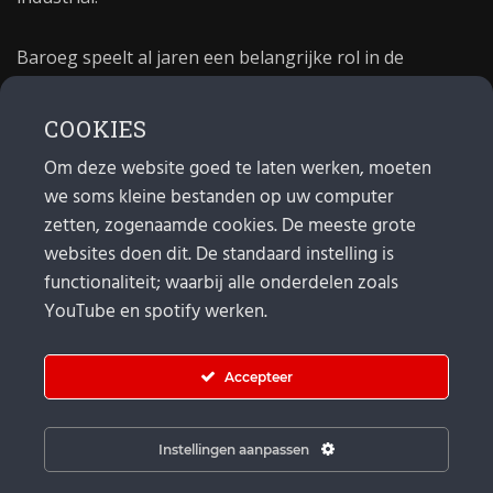
Baroeg speelt al jaren een belangrijke rol in de
culturele sector van Rotterdam. In 1981 begon Baroeg
als open jongerencentrum en in 2021 bestond het
COOKIES
poppodium 40 jaar.
Om deze website goed te laten werken, moeten
we soms kleine bestanden op uw computer
MAIL
zetten, zogenaamde cookies. De meeste grote
websites doen dit. De standaard instelling is
Algemeen:
info@baroeg.nl
Bands & boeking: leon@baroeg.nl
functionaliteit; waarbij alle onderdelen zoals
Promotie & publiciteit: francis@baroeg.nl
YouTube en spotify werken.
Facturatie: invoice@baroeg.nl
Accepteer
Instellingen aanpassen
© Baroeg 2026 |
Cookie instellingen