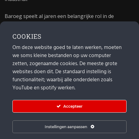
Baroeg speelt al jaren een belangrijke rol in de
culturele sector van Rotterdam. In 1981 begon Baroeg
als open jongerencentrum en in 2021 bestond het
COOKIES
poppodium 40 jaar.
Om deze website goed te laten werken, moeten
we soms kleine bestanden op uw computer
MAIL
zetten, zogenaamde cookies. De meeste grote
websites doen dit. De standaard instelling is
Algemeen:
info@baroeg.nl
Bands & boeking: leon@baroeg.nl
functionaliteit; waarbij alle onderdelen zoals
Promotie & publiciteit: francis@baroeg.nl
YouTube en spotify werken.
Facturatie: invoice@baroeg.nl
Accepteer
Instellingen aanpassen
© Baroeg 2026 |
Cookie instellingen