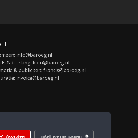
IL
emeen:
info@baroeg.nl
ds & boeking: leon@baroeg.nl
motie & publiciteit: francis@baroeg.nl
turatie: invoice@baroeg.nl
Accepteer
Instellingen aanpassen