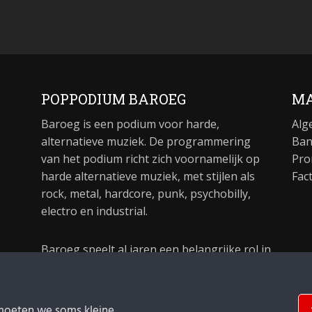
POPPODIUM BAROEG
MA
Baroeg is een podium voor harde,
Alg
alternatieve muziek. De programmering
Ban
van het podium richt zich voornamelijk op
Pro
harde alternatieve muziek, met stijlen als
Fac
rock, metal, hardcore, punk, psychobilly,
electro en industrial.
Baroeg speelt al jaren een belangrijke rol in
de culturele sector van Rotterdam. In 1981
begon Baroeg als open jongerencentrum
en in 2021 bestond het poppodium 40 jaar.
moeten we soms kleine