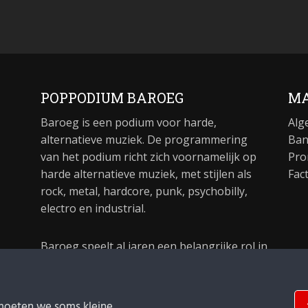
POPPODIUM BAROEG
MA
Baroeg is een podium voor harde,
Alg
alternatieve muziek. De programmering
Ban
van het podium richt zich voornamelijk op
Pro
harde alternatieve muziek, met stijlen als
Fac
rock, metal, hardcore, punk, psychobilly,
electro en industrial.
Baroeg speelt al jaren een belangrijke rol in
de culturele sector van Rotterdam. In 1981
begon Baroeg als open jongerencentrum
en in 2021 bestond het poppodium 40 jaar.
moeten we soms kleine