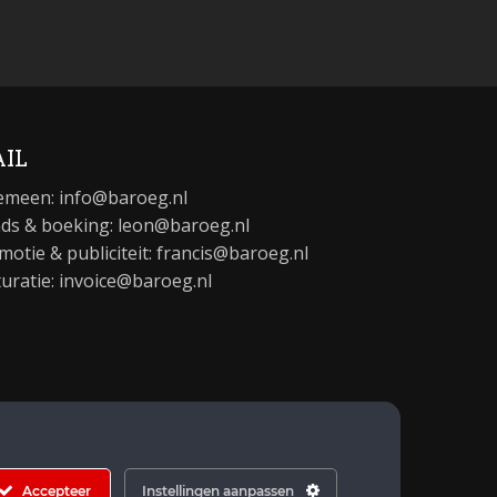
IL
emeen:
info@baroeg.nl
ds & boeking: leon@baroeg.nl
motie & publiciteit: francis@baroeg.nl
turatie: invoice@baroeg.nl
Accepteer
Instellingen aanpassen