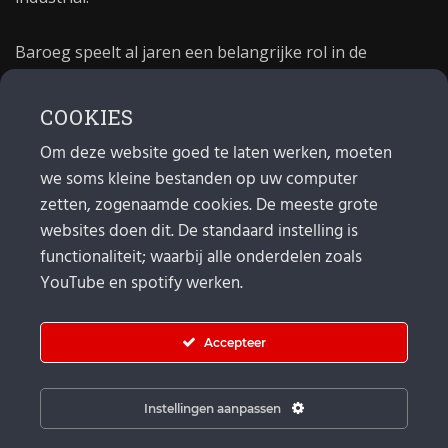
Baroeg speelt al jaren een belangrijke rol in de
culturele sector van Rotterdam. In 1981 begon Baroeg
als open jongerencentrum en in 2021 bestond het
COOKIES
poppodium 40 jaar.
Om deze website goed te laten werken, moeten
we soms kleine bestanden op uw computer
MAIL
zetten, zogenaamde cookies. De meeste grote
websites doen dit. De standaard instelling is
Algemeen:
info@baroeg.nl
Bands & boeking: leon@baroeg.nl
functionaliteit; waarbij alle onderdelen zoals
Promotie & publiciteit: francis@baroeg.nl
YouTube en spotify werken.
Facturatie: invoice@baroeg.nl
Accepteer
Instellingen aanpassen
© Baroeg 2026 |
Cookie instellingen