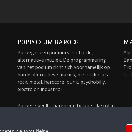
POPPODIUM BAROEG
MA
Baroeg is een podium voor harde,
Alg
alternatieve muziek. De programmering
Ban
van het podium richt zich voornamelijk op
Pro
harde alternatieve muziek, met stijlen als
Fac
rock, metal, hardcore, punk, psychobilly,
electro en industrial.
Baroeg speelt al jaren een belangrijke rol in
de culturele sector van Rotterdam. In 1981
begon Baroeg als open jongerencentrum
en in 2021 bestond het poppodium 40 jaar.
moeten we soms kleine