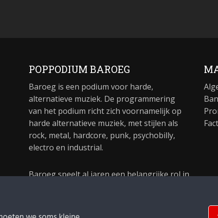
POPPODIUM BAROEG
MA
Baroeg is een podium voor harde,
Alg
alternatieve muziek. De programmering
Ban
van het podium richt zich voornamelijk op
Pro
harde alternatieve muziek, met stijlen als
Fac
rock, metal, hardcore, punk, psychobilly,
electro en industrial.
Baroeg speelt al jaren een belangrijke rol in
de culturele sector van Rotterdam. In 1981
begon Baroeg als open jongerencentrum
en in 2021 bestond het poppodium 40 jaar.
moeten we soms kleine