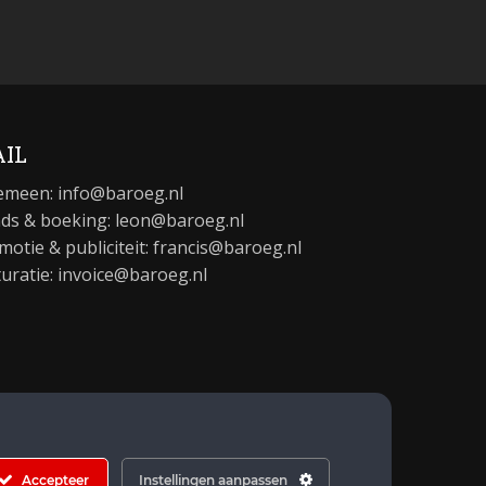
IL
emeen:
info@baroeg.nl
ds & boeking: leon@baroeg.nl
motie & publiciteit: francis@baroeg.nl
turatie: invoice@baroeg.nl
Accepteer
Instellingen aanpassen