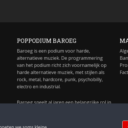
POPPODIUM BAROEG
MA
Baroeg is een podium voor harde,
Alg
alternatieve muziek. De programmering
Ban
van het podium richt zich voornamelijk op
Pro
harde alternatieve muziek, met stijlen als
Fac
rock, metal, hardcore, punk, psychobilly,
electro en industrial.
Baroeg speelt al jaren een belangrijke rol in
de culturele sector van Rotterdam. In 1981
begon Baroeg als open jongerencentrum
en in 2021 bestond het poppodium 40 jaar.
moeten we soms kleine