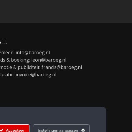
IL
emeen:
info@baroeg.nl
ds & boeking: leon@baroeg.nl
motie & publiciteit: francis@baroeg.nl
turatie: invoice@baroeg.nl
Accepteer
Instellingen aanpassen