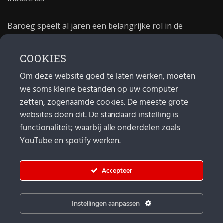
Baroeg speelt al jaren een belangrijke rol in de
culturele sector van Rotterdam. In 1981 begon Baroeg
als open jongerencentrum en in 2021 bestond het
COOKIES
poppodium 40 jaar.
Om deze website goed te laten werken, moeten
we soms kleine bestanden op uw computer
MAIL
zetten, zogenaamde cookies. De meeste grote
websites doen dit. De standaard instelling is
Algemeen:
info@baroeg.nl
Bands & boeking: leon@baroeg.nl
functionaliteit; waarbij alle onderdelen zoals
Promotie & publiciteit: francis@baroeg.nl
YouTube en spotify werken.
Facturatie: invoice@baroeg.nl
Accepteer
Instellingen aanpassen
© Baroeg 2026 |
Cookie instellingen