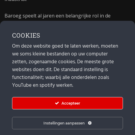
Baroeg speelt al jaren een belangrijke rol in de
culturele sector van Rotterdam. In 1981 begon Baroeg
als open jongerencentrum en in 2021 bestond het
COOKIES
poppodium 40 jaar.
Om deze website goed te laten werken, moeten
we soms kleine bestanden op uw computer
MAIL
zetten, zogenaamde cookies. De meeste grote
websites doen dit. De standaard instelling is
Algemeen:
info@baroeg.nl
Bands & boeking: leon@baroeg.nl
functionaliteit; waarbij alle onderdelen zoals
Promotie & publiciteit: francis@baroeg.nl
YouTube en spotify werken.
Facturatie: invoice@baroeg.nl
Accepteer
Instellingen aanpassen
© Baroeg 2026 |
Cookie instellingen