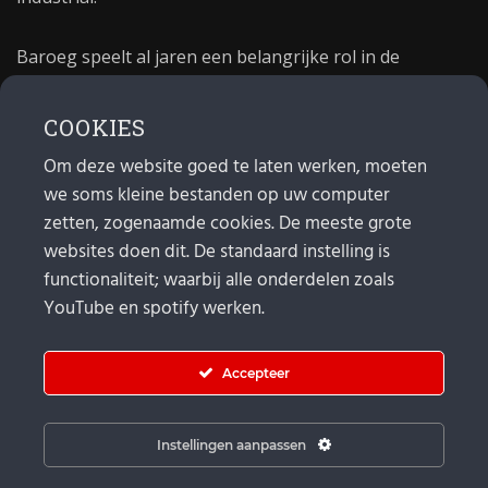
Baroeg speelt al jaren een belangrijke rol in de
culturele sector van Rotterdam. In 1981 begon Baroeg
als open jongerencentrum en in 2021 bestond het
COOKIES
poppodium 40 jaar.
Om deze website goed te laten werken, moeten
we soms kleine bestanden op uw computer
MAIL
zetten, zogenaamde cookies. De meeste grote
websites doen dit. De standaard instelling is
Algemeen:
info@baroeg.nl
Bands & boeking: leon@baroeg.nl
functionaliteit; waarbij alle onderdelen zoals
Promotie & publiciteit: francis@baroeg.nl
YouTube en spotify werken.
Facturatie: invoice@baroeg.nl
Accepteer
Instellingen aanpassen
© Baroeg 2026 |
Cookie instellingen