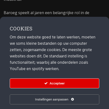
Baroeg speelt al jaren een belangrijke rol in de
culturele sector van Rotterdam. In 1981 begon Baroeg
als open jongerencentrum en in 2021 bestond het
COOKIES
poppodium 40 jaar.
Om deze website goed te laten werken, moeten
we soms kleine bestanden op uw computer
MAIL
zetten, zogenaamde cookies. De meeste grote
websites doen dit. De standaard instelling is
Algemeen:
info@baroeg.nl
Bands & boeking: leon@baroeg.nl
functionaliteit; waarbij alle onderdelen zoals
Promotie & publiciteit: francis@baroeg.nl
YouTube en spotify werken.
Facturatie: invoice@baroeg.nl
Accepteer
Instellingen aanpassen
© Baroeg 2026 |
Cookie instellingen