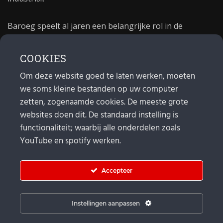
Baroeg speelt al jaren een belangrijke rol in de
culturele sector van Rotterdam. In 1981 begon Baroeg
als open jongerencentrum en in 2021 bestond het
COOKIES
poppodium 40 jaar.
Om deze website goed te laten werken, moeten
we soms kleine bestanden op uw computer
MAIL
zetten, zogenaamde cookies. De meeste grote
websites doen dit. De standaard instelling is
Algemeen:
info@baroeg.nl
Bands & boeking: leon@baroeg.nl
functionaliteit; waarbij alle onderdelen zoals
Promotie & publiciteit: francis@baroeg.nl
YouTube en spotify werken.
Facturatie: invoice@baroeg.nl
Accepteer
Instellingen aanpassen
© Baroeg 2026 |
Cookie instellingen