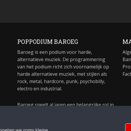
POPPODIUM BAROEG
MA
Baroeg is een podium voor harde,
Alg
alternatieve muziek. De programmering
Ban
van het podium richt zich voornamelijk op
Pro
harde alternatieve muziek, met stijlen als
Fac
rock, metal, hardcore, punk, psychobilly,
electro en industrial.
Baroeg speelt al jaren een belangrijke rol in
de culturele sector van Rotterdam. In 1981
begon Baroeg als open jongerencentrum
en in 2021 bestond het poppodium 40 jaar.
moeten we soms kleine