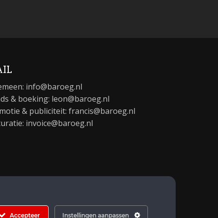
IL
emeen:
info@baroeg.nl
ds & boeking: leon@baroeg.nl
motie & publiciteit: francis@baroeg.nl
turatie: invoice@baroeg.nl
Accepteer
Instellingen aanpassen