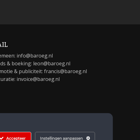
IL
emeen:
info@baroeg.nl
ds & boeking: leon@baroeg.nl
motie & publiciteit: francis@baroeg.nl
turatie: invoice@baroeg.nl
Accepteer
Instellingen aanpassen