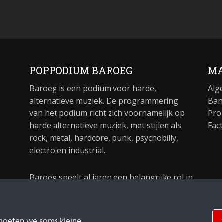
POPPODIUM BAROEG
MA
Baroeg is een podium voor harde,
Alg
alternatieve muziek. De programmering
Ban
van het podium richt zich voornamelijk op
Pro
harde alternatieve muziek, met stijlen als
Fac
rock, metal, hardcore, punk, psychobilly,
electro en industrial.
Baroeg speelt al jaren een belangrijke rol in
de culturele sector van Rotterdam. In 1981
begon Baroeg als open jongerencentrum
en in 2021 bestond het poppodium 40 jaar.
moeten we soms kleine