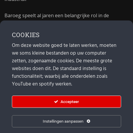
Baroeg speelt al jaren een belangrijke rol in de
culturele sector van Rotterdam. In 1981 begon Baroeg
als open jongerencentrum en in 2021 bestond het
COOKIES
poppodium 40 jaar.
Om deze website goed te laten werken, moeten
we soms kleine bestanden op uw computer
MAIL
zetten, zogenaamde cookies. De meeste grote
websites doen dit. De standaard instelling is
Algemeen:
info@baroeg.nl
Bands & boeking: leon@baroeg.nl
functionaliteit; waarbij alle onderdelen zoals
Promotie & publiciteit: francis@baroeg.nl
YouTube en spotify werken.
Facturatie: invoice@baroeg.nl
Accepteer
Instellingen aanpassen
© Baroeg 2026 |
Cookie instellingen