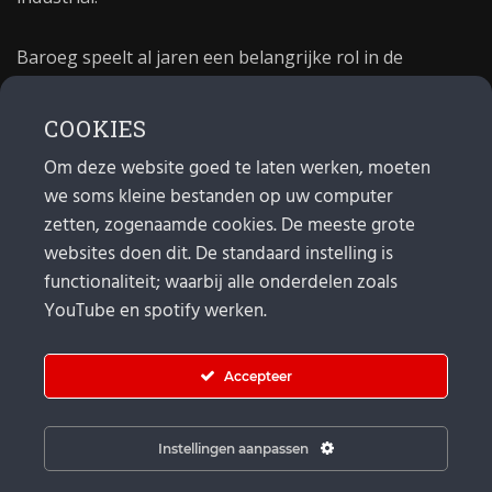
Baroeg speelt al jaren een belangrijke rol in de
culturele sector van Rotterdam. In 1981 begon Baroeg
als open jongerencentrum en in 2021 bestond het
COOKIES
poppodium 40 jaar.
Om deze website goed te laten werken, moeten
we soms kleine bestanden op uw computer
MAIL
zetten, zogenaamde cookies. De meeste grote
websites doen dit. De standaard instelling is
Algemeen:
info@baroeg.nl
Bands & boeking: leon@baroeg.nl
functionaliteit; waarbij alle onderdelen zoals
Promotie & publiciteit: francis@baroeg.nl
YouTube en spotify werken.
Facturatie: invoice@baroeg.nl
Accepteer
Instellingen aanpassen
© Baroeg 2026 |
Cookie instellingen