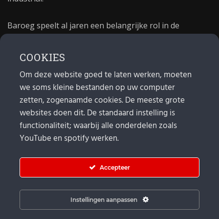
Baroeg speelt al jaren een belangrijke rol in de
culturele sector van Rotterdam. In 1981 begon Baroeg
als open jongerencentrum en in 2021 bestond het
COOKIES
poppodium 40 jaar.
Om deze website goed te laten werken, moeten
we soms kleine bestanden op uw computer
MAIL
zetten, zogenaamde cookies. De meeste grote
websites doen dit. De standaard instelling is
Algemeen:
info@baroeg.nl
Bands & boeking: leon@baroeg.nl
functionaliteit; waarbij alle onderdelen zoals
Promotie & publiciteit: francis@baroeg.nl
YouTube en spotify werken.
Facturatie: invoice@baroeg.nl
Accepteer
Instellingen aanpassen
© Baroeg 2026 |
Cookie instellingen