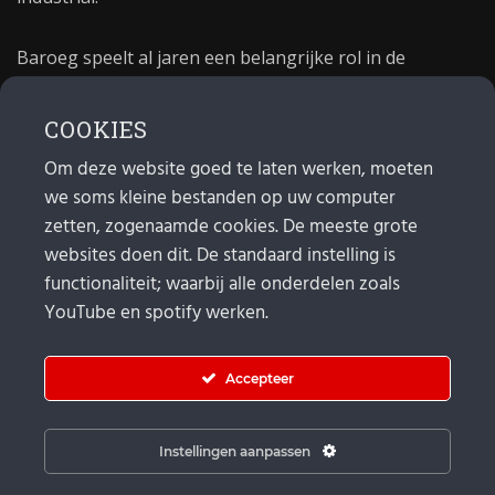
Baroeg speelt al jaren een belangrijke rol in de
culturele sector van Rotterdam. In 1981 begon Baroeg
als open jongerencentrum en in 2021 bestond het
COOKIES
poppodium 40 jaar.
Om deze website goed te laten werken, moeten
we soms kleine bestanden op uw computer
MAIL
zetten, zogenaamde cookies. De meeste grote
websites doen dit. De standaard instelling is
Algemeen:
info@baroeg.nl
Bands & boeking: leon@baroeg.nl
functionaliteit; waarbij alle onderdelen zoals
Promotie & publiciteit: francis@baroeg.nl
YouTube en spotify werken.
Facturatie: invoice@baroeg.nl
Accepteer
Instellingen aanpassen
© Baroeg 2026 |
Cookie instellingen