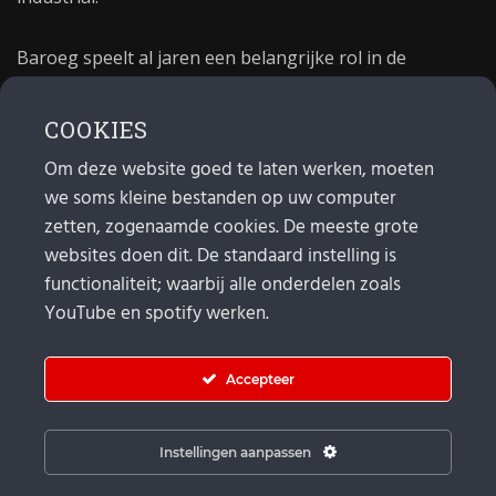
Baroeg speelt al jaren een belangrijke rol in de
culturele sector van Rotterdam. In 1981 begon Baroeg
als open jongerencentrum en in 2021 bestond het
COOKIES
poppodium 40 jaar.
Om deze website goed te laten werken, moeten
we soms kleine bestanden op uw computer
MAIL
zetten, zogenaamde cookies. De meeste grote
websites doen dit. De standaard instelling is
Algemeen:
info@baroeg.nl
Bands & boeking: leon@baroeg.nl
functionaliteit; waarbij alle onderdelen zoals
Promotie & publiciteit: francis@baroeg.nl
YouTube en spotify werken.
Facturatie: invoice@baroeg.nl
Accepteer
Instellingen aanpassen
© Baroeg 2025 | Created by gwmp.nl. |
Cookie instellingen