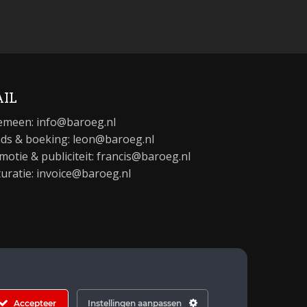
IL
emeen:
info@baroeg.nl
ds & boeking: leon@baroeg.nl
motie & publiciteit: francis@baroeg.nl
turatie: invoice@baroeg.nl
Accepteer
Instellingen aanpassen