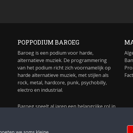
POPPODIUM BAROEG
MA
Baroeg is een podium voor harde,
Alg
alternatieve muziek. De programmering
Ban
van het podium richt zich voornamelijk op
Pro
harde alternatieve muziek, met stijlen als
Fac
rock, metal, hardcore, punk, psychobilly,
electro en industrial.
Baroeg speelt al jaren een belangrijke rol in
de culturele sector van Rotterdam. In 1981
begon Baroeg als open jongerencentrum
en in 2021 bestond het poppodium 40 jaar.
moeten we soms kleine