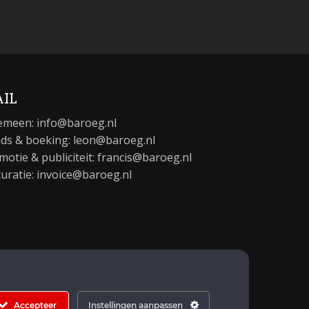
IL
emeen:
info@baroeg.nl
ds & boeking: leon@baroeg.nl
motie & publiciteit: francis@baroeg.nl
turatie: invoice@baroeg.nl
Accepteer
Instellingen aanpassen