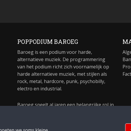
POPPODIUM BAROEG
MA
Baroeg is een podium voor harde,
Alg
alternatieve muziek. De programmering
Ban
van het podium richt zich voornamelijk op
Pro
harde alternatieve muziek, met stijlen als
Fac
rock, metal, hardcore, punk, psychobilly,
electro en industrial.
Baroeg speelt al jaren een belangrijke rol in
de culturele sector van Rotterdam. In 1981
begon Baroeg als open jongerencentrum
en in 2021 bestond het poppodium 40 jaar.
moeten we soms kleine