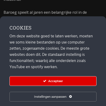
Baroeg speelt al jaren een belangrijke rol in de
culturele sector van Rotterdam. In 1981 begon Baroeg
als open jongerencentrum en in 2021 bestond het
COOKIES
poppodium 40 jaar.
Om deze website goed te laten werken, moeten
we soms kleine bestanden op uw computer
MAIL
zetten, zogenaamde cookies. De meeste grote
websites doen dit. De standaard instelling is
Algemeen:
info@baroeg.nl
Bands & boeking: leon@baroeg.nl
functionaliteit; waarbij alle onderdelen zoals
Promotie & publiciteit: francis@baroeg.nl
YouTube en spotify werken.
Facturatie: invoice@baroeg.nl
Accepteer
Instellingen aanpassen
© Baroeg 2026 |
Cookie instellingen