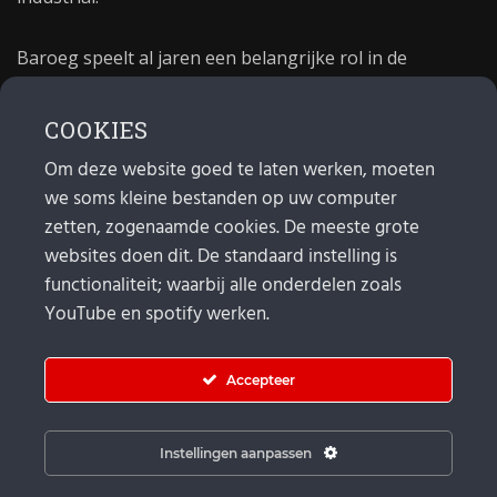
Baroeg speelt al jaren een belangrijke rol in de
culturele sector van Rotterdam. In 1981 begon Baroeg
als open jongerencentrum en in 2021 bestond het
COOKIES
poppodium 40 jaar.
Om deze website goed te laten werken, moeten
we soms kleine bestanden op uw computer
MAIL
zetten, zogenaamde cookies. De meeste grote
websites doen dit. De standaard instelling is
Algemeen:
info@baroeg.nl
Bands & boeking: leon@baroeg.nl
functionaliteit; waarbij alle onderdelen zoals
Promotie & publiciteit: francis@baroeg.nl
YouTube en spotify werken.
Facturatie: invoice@baroeg.nl
Accepteer
Instellingen aanpassen
© Baroeg 2026 |
Cookie instellingen