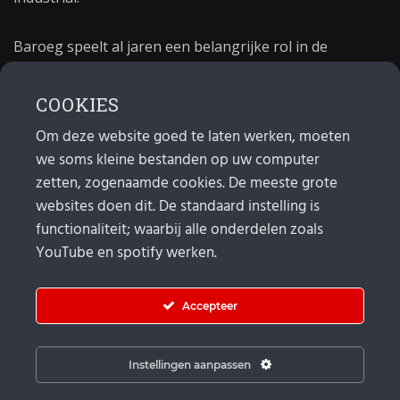
Baroeg speelt al jaren een belangrijke rol in de
culturele sector van Rotterdam. In 1981 begon Baroeg
als open jongerencentrum en in 2021 bestond het
COOKIES
poppodium 40 jaar.
Om deze website goed te laten werken, moeten
we soms kleine bestanden op uw computer
MAIL
zetten, zogenaamde cookies. De meeste grote
websites doen dit. De standaard instelling is
Algemeen:
info@baroeg.nl
Bands & boeking: leon@baroeg.nl
functionaliteit; waarbij alle onderdelen zoals
Promotie & publiciteit: francis@baroeg.nl
YouTube en spotify werken.
Facturatie: invoice@baroeg.nl
Accepteer
Instellingen aanpassen
© Baroeg 2026 |
Cookie instellingen