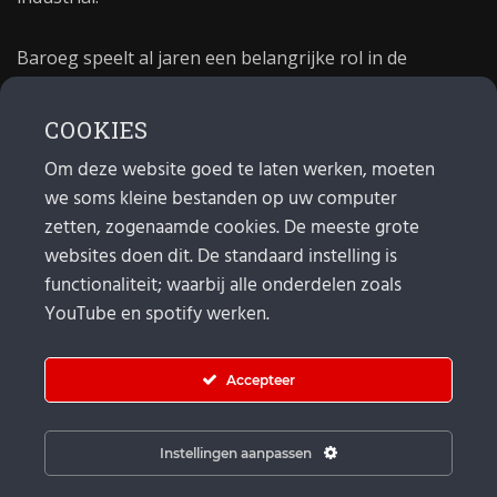
Baroeg speelt al jaren een belangrijke rol in de
culturele sector van Rotterdam. In 1981 begon Baroeg
als open jongerencentrum en in 2021 bestond het
COOKIES
poppodium 40 jaar.
Om deze website goed te laten werken, moeten
we soms kleine bestanden op uw computer
MAIL
zetten, zogenaamde cookies. De meeste grote
websites doen dit. De standaard instelling is
Algemeen:
info@baroeg.nl
Bands & boeking: leon@baroeg.nl
functionaliteit; waarbij alle onderdelen zoals
Promotie & publiciteit: francis@baroeg.nl
YouTube en spotify werken.
Facturatie: invoice@baroeg.nl
Accepteer
Instellingen aanpassen
© Baroeg 2026 |
Cookie instellingen