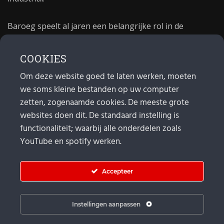
Baroeg speelt al jaren een belangrijke rol in de
culturele sector van Rotterdam. In 1981 begon Baroeg
als open jongerencentrum en in 2021 bestond het
COOKIES
poppodium 40 jaar.
Om deze website goed te laten werken, moeten
we soms kleine bestanden op uw computer
MAIL
zetten, zogenaamde cookies. De meeste grote
websites doen dit. De standaard instelling is
Algemeen:
info@baroeg.nl
Bands & boeking: leon@baroeg.nl
functionaliteit; waarbij alle onderdelen zoals
Promotie & publiciteit: francis@baroeg.nl
YouTube en spotify werken.
Facturatie: invoice@baroeg.nl
Accepteer
Instellingen aanpassen
© Baroeg 2026 |
Cookie instellingen