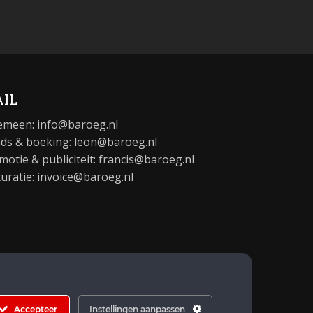
IL
emeen:
info@baroeg.nl
ds & boeking: leon@baroeg.nl
motie & publiciteit: francis@baroeg.nl
turatie: invoice@baroeg.nl
Accepteer
Instellingen aanpassen