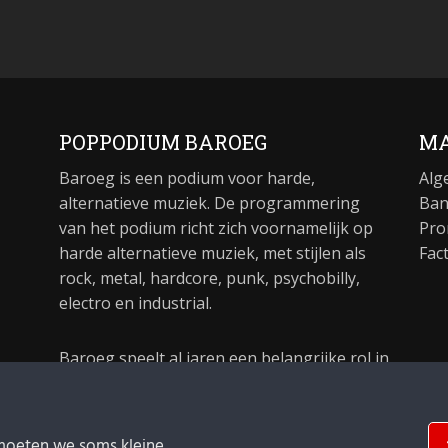
POPPODIUM BAROEG
MA
Baroeg is een podium voor harde,
Alg
alternatieve muziek. De programmering
Ban
van het podium richt zich voornamelijk op
Pro
harde alternatieve muziek, met stijlen als
Fac
rock, metal, hardcore, punk, psychobilly,
electro en industrial.
Baroeg speelt al jaren een belangrijke rol in
de culturele sector van Rotterdam. In 1981
begon Baroeg als open jongerencentrum
en in 2021 bestond het poppodium 40 jaar.
moeten we soms kleine