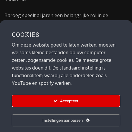
Baroeg speelt al jaren een belangrijke rol in de
culturele sector van Rotterdam. In 1981 begon Baroeg
als open jongerencentrum en in 2021 bestond het
COOKIES
poppodium 40 jaar.
Om deze website goed te laten werken, moeten
we soms kleine bestanden op uw computer
MAIL
zetten, zogenaamde cookies. De meeste grote
websites doen dit. De standaard instelling is
Algemeen:
info@baroeg.nl
Bands & boeking: leon@baroeg.nl
functionaliteit; waarbij alle onderdelen zoals
Promotie & publiciteit: francis@baroeg.nl
YouTube en spotify werken.
Facturatie: invoice@baroeg.nl
Accepteer
Instellingen aanpassen
© Baroeg 2026 |
Cookie instellingen