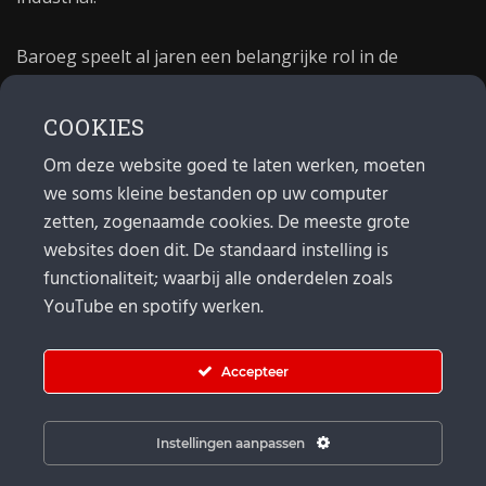
Baroeg speelt al jaren een belangrijke rol in de
culturele sector van Rotterdam. In 1981 begon Baroeg
als open jongerencentrum en in 2021 bestond het
COOKIES
poppodium 40 jaar.
Om deze website goed te laten werken, moeten
we soms kleine bestanden op uw computer
MAIL
zetten, zogenaamde cookies. De meeste grote
websites doen dit. De standaard instelling is
Algemeen:
info@baroeg.nl
Bands & boeking: leon@baroeg.nl
functionaliteit; waarbij alle onderdelen zoals
Promotie & publiciteit: francis@baroeg.nl
YouTube en spotify werken.
Facturatie: invoice@baroeg.nl
Accepteer
Instellingen aanpassen
© Baroeg 2025 | Created by gwmp.nl. |
Cookie instellingen